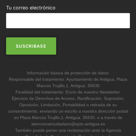
Tu correo electrónico
Información básica de protección de datos:
Responsable del tratamiento: Ayuntamiento de Antigua. Plaza
Marcos Trujillo,1. Antigua. 35630
Finalidad del tratamiento: Envío de nuestro Newsletter.
Ejercicio de Derechos de Acceso, Rectificación, Supresión,
Oposición, Limitación, Portabilidad o retirada de su
consentimiento, enviando un escrito a nuestra dirección postal
en Plaza Marcos Trujillo,1. Antigua. 35630, o a través de
atencionalciudadano@ayto-antigua.es
También puede poner una reclamación ante la Agencia