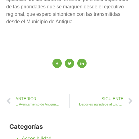
de las prioridades que se marquen desde el ejecutivo
regional, que espero sintonicen con las transmitidas
desde el Municipio de Antigua.
ANTERIOR
SIGUIENTE
El Ayuntamiento de Antigua adquiere una Carretilla Elevadora Diesel
Deportes agradece al Entrenador Nacional Iván Palacios la formación impartida a los monitores de fútbol base
Categorías
Accesibilidad