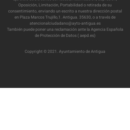
Oposición, Limitación, Portabilidad o retirada de su
consentimiento, enviando un escrito a nuestra dirección postal
en Plaza Marcos Trujillo,1. Antigua. 35630, o a través de
atencionalciudadano@ayto-antigua.es
También puede poner una reclamación ante la Agencia Española
de Protección de Datos ( aepd.es)
Copyright © 2021. Ayuntamiento de Antigua