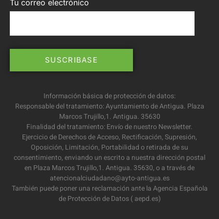
Tu correo electrónico
Información básica de protección de datos:
Responsable del tratamiento: Ayuntamiento de Antigua. Plaza
Marcos Trujillo,1. Antigua. 35630
Finalidad del tratamiento: Envío de nuestro Newsletter.
Ejercicio de Derechos de Acceso, Rectificación, Supresión,
Oposición, Limitación, Portabilidad o retirada de su
consentimiento, enviando un escrito a nuestra dirección postal
en Plaza Marcos Trujillo,1. Antigua. 35630, o a través de
atencionalciudadano@ayto-antigua.es
También puede poner una reclamación ante la Agencia Española
de Protección de Datos ( aepd.es)