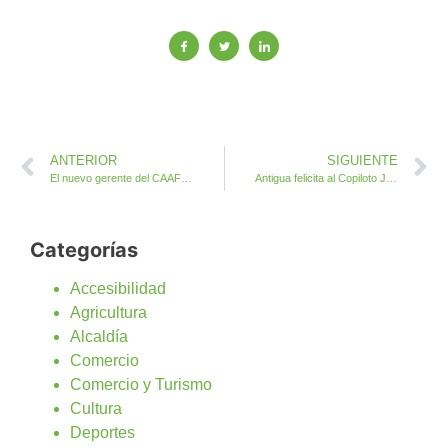
ANTERIOR
SIGUIENTE
El nuevo gerente del CAAF se presenta al alcalde de Antigua
Antigua felicita al Copiloto Jordi Díaz Negrín Campeón de Canarias de Rallies de Tierra
Categorías
Accesibilidad
Agricultura
Alcaldía
Comercio
Comercio y Turismo
Cultura
Deportes