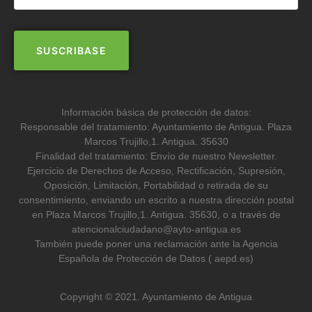
Información básica de protección de datos:
Responsable del tratamiento: Ayuntamiento de Antigua. Plaza
Marcos Trujillo,1. Antigua. 35630
Finalidad del tratamiento: Envío de nuestro Newsletter.
Ejercicio de Derechos de Acceso, Rectificación, Supresión,
Oposición, Limitación, Portabilidad o retirada de su
consentimiento, enviando un escrito a nuestra dirección postal
en Plaza Marcos Trujillo,1. Antigua. 35630, o a través de
atencionalciudadano@ayto-antigua.es
También puede poner una reclamación ante la Agencia
Española de Protección de Datos ( aepd.es)
Copyright © 2021. Ayuntamiento de Antigua