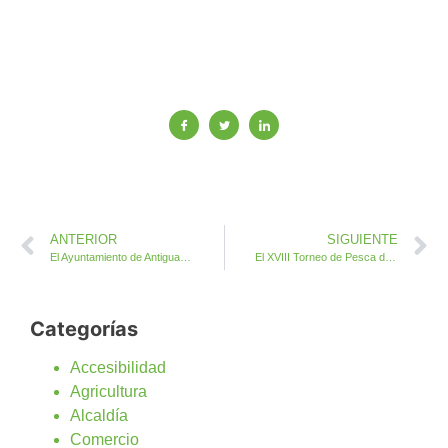
ANTERIOR
SIGUIENTE
El Ayuntamiento de Antigua colabora en una suelta de tortuga boba en Pozo Negro
El XVIII Torneo de Pesca de Altura Puerto Castillo entrega más de 12.000 euros en premios
Categorías
Accesibilidad
Agricultura
Alcaldía
Comercio