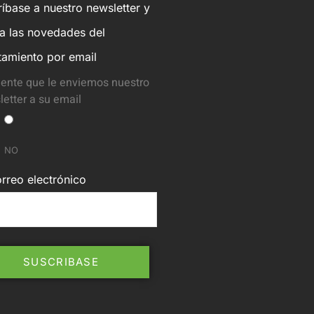
íbase a nuestro newsletter y
ba las novedades del
tamiento por email
ente que le enviemos nuestro
etter a su email
NO
rreo electrónico