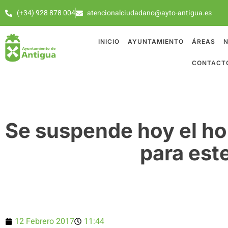
(+34) 928 878 004
atencionalciudadano@ayto-antigua.es
INICIO
AYUNTAMIENTO
ÁREAS
N
CONTACT
Se suspende hoy el ho
para est
12 Febrero 2017
11:44