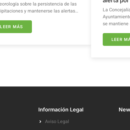
alerta por
orología sobre la persistencia de las
La Concejalí
ipitaciones y mantenerse las alertas…
Ayuntamiento
se mantiene 
LEER MÁS
LEER M
Información Legal
News
Aviso Legal