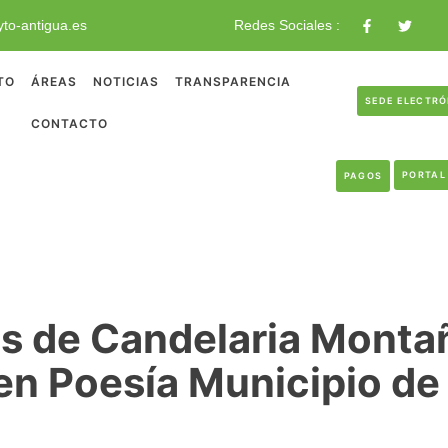
to-antigua.es
Redes Sociales :
TO
ÁREAS
NOTICIAS
TRANSPARENCIA
SEDE ELECTR
CONTACTO
PORTAL
PAGOS
s de Candelaria Montañ
n Poesía Municipio de