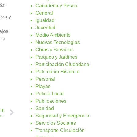
dán.
Ganaderia y Pesca
General
leza y
Igualdad
Juventud
ajos
Medio Ambiente
 si
Nuevas Tecnologias
Obras y Servicios
Parques y Jardines
Participación Ciudadana
Patrimonio Historico
Personal
Playas
Policia Local
Publicaciones
Sanidad
NTE
Seguridad y Emergencia
Abierto el plazo para el Concurso del Cartel Anunciador de las Fiestas de Antigua 2017
Servicios Sociales
Transporte Circulación