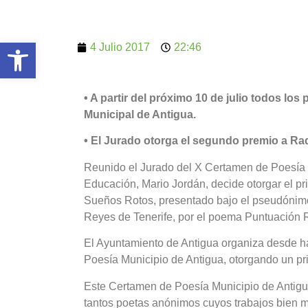
Abrir barra de herramientas
4 Julio 2017
22:46
• A partir del próximo 10 de julio todos l
Municipal de Antigua.
• El Jurado otorga el segundo premio a R
Reunido el Jurado del X Certamen de Poesía M
Educación, Mario Jordán, decide otorgar el p
Sueños Rotos, presentado bajo el pseudónim
Reyes de Tenerife, por el poema Puntuación 
El Ayuntamiento de Antigua organiza desde ha
Poesía Municipio de Antigua, otorgando un pr
Este Certamen de Poesía Municipio de Antigua
tantos poetas anónimos cuyos trabajos bien m