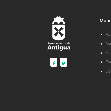
Menú
Pág
Ay
Not
Ev
Co