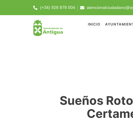
(+34) 928 878 004
atencionalciudadano@ay
INICIO
AYUNTAMIEN
Sueños Roto
Certame