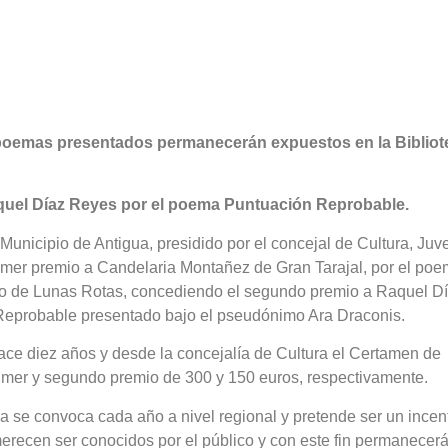
os poemas presentados permanecerán expuestos en la Bibliot
aquel Díaz Reyes por el poema Puntuación Reprobable.
unicipio de Antigua, presidido por el concejal de Cultura, Juv
rimer premio a Candelaria Montañez de Gran Tarajal, por el po
o de Lunas Rotas, concediendo el segundo premio a Raquel D
Reprobable presentado bajo el pseudónimo Ara Draconis.
ce diez años y desde la concejalía de Cultura el Certamen de
imer y segundo premio de 300 y 150 euros, respectivamente.
 se convoca cada año a nivel regional y pretende ser un incen
erecen ser conocidos por el público y con este fin permanecer