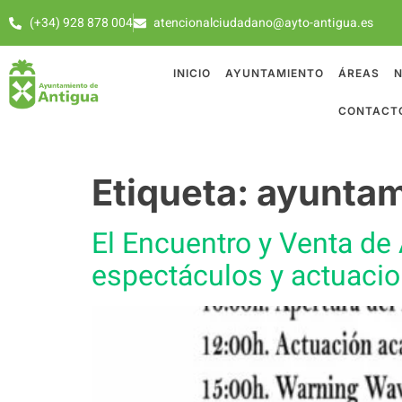
(+34) 928 878 004
atencionalciudadano@ayto-antigua.es
INICIO
AYUNTAMIENTO
ÁREAS
N
CONTACT
Etiqueta:
ayuntam
El Encuentro y Venta de 
espectáculos y actuaci