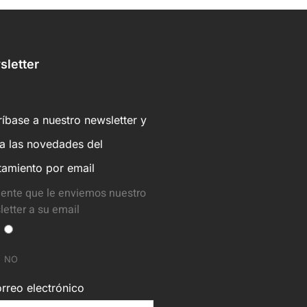
letter
íbase a nuestro newsletter y
ba las novedades del
tamiento por email
ente que le enviemos nuestro
etter a su email
NO
rreo electrónico