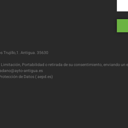
 Trujillo,1. Antigua. 35630
 Limitación, Portabilidad o retirada de su consentimiento, enviando un e
iudadano@ayto-antigua.es
rotección de Datos ( aepd.es)