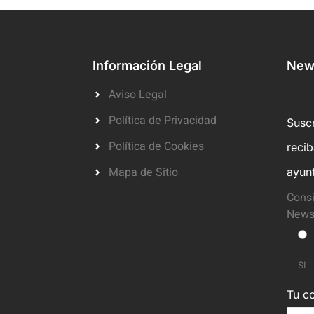
Información Legal
News
Aviso Legal
Política de Privacidad
Suscr
Política de Cookies
reci
Mapa de Sitio
ayun
Consi
Newsl
SI
Tu co