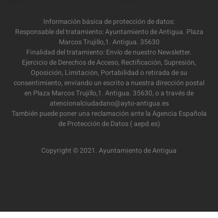
Información básica de protección de datos:
Responsable del tratamiento: Ayuntamiento de Antigua. Plaza
Marcos Trujillo,1. Antigua. 35630
Finalidad del tratamiento: Envío de nuestro Newsletter.
Ejercicio de Derechos de Acceso, Rectificación, Supresión,
Oposición, Limitación, Portabilidad o retirada de su
consentimiento, enviando un escrito a nuestra dirección postal
en Plaza Marcos Trujillo,1. Antigua. 35630, o a través de
atencionalciudadano@ayto-antigua.es
También puede poner una reclamación ante la Agencia Española
de Protección de Datos ( aepd.es)
Copyright © 2021. Ayuntamiento de Antigua