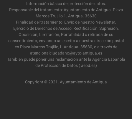
Información básica de protección de datos:
Responsable del tratamiento: Ayuntamiento de Antigua. Plaza
Marcos Trujillo,1. Antigua. 35630
Finalidad del tratamiento: Envío de nuestro Newsletter.
Ejercicio de Derechos de Acceso, Rectificación, Supresión,
Oposición, Limitación, Portabilidad o retirada de su
consentimiento, enviando un escrito a nuestra dirección postal
en Plaza Marcos Trujillo,1. Antigua. 35630, o a través de
atencionalciudadano@ayto-antigua.es
También puede poner una reclamación ante la Agencia Española
de Protección de Datos ( aepd.es)
Copyright © 2021. Ayuntamiento de Antigua