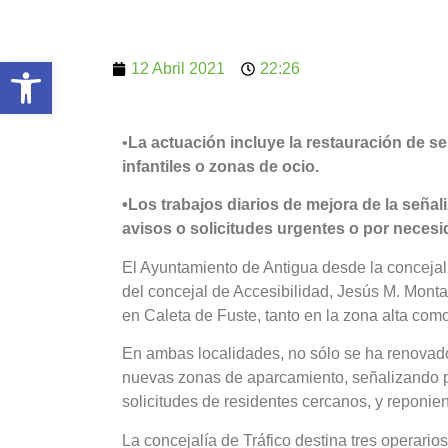
Abrir barra de herramientas
12 Abril 2021
22:26
•
La actuación incluye la restauración de s
infantiles o zonas de ocio.
•Los trabajos diarios de mejora de la seña
avisos o solicitudes urgentes o por necesi
El Ayuntamiento de Antigua desde la concejalí
del concejal de Accesibilidad, Jesús M. Mont
en Caleta de Fuste, tanto en la zona alta com
En ambas localidades, no sólo se ha renovado
nuevas zonas de aparcamiento, señalizando p
solicitudes de residentes cercanos, y reponien
La concejalía de Tráfico destina tres operario