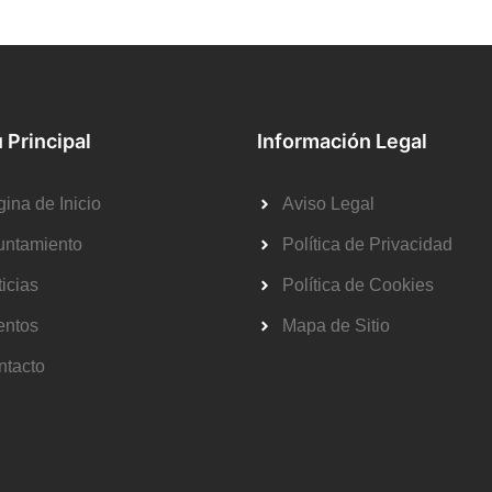
 Principal
Información Legal
ina de Inicio
Aviso Legal
untamiento
Política de Privacidad
icias
Política de Cookies
entos
Mapa de Sitio
ntacto