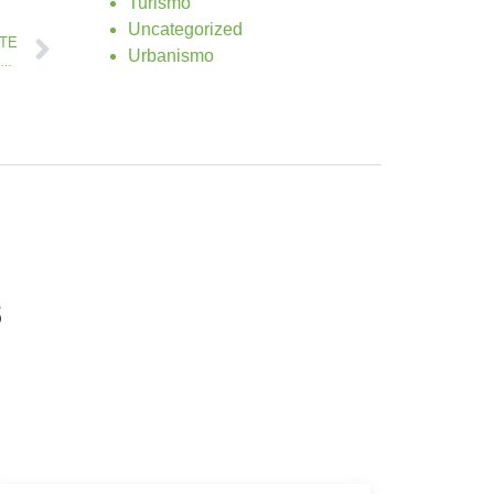
Turismo
Uncategorized
NTE
Urbanismo
tamiento de Antigua y Colectivo Mafasca inician la organización de un Encuentro de Venta de Artesanía
s