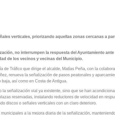
eñales verticales, priorizando aquellas zonas cercanas a pa
lización, no interrumpen la respuesta del Ayuntamiento ante
dad de los vecinos y vecinas del Municipio.
a de Tráfico que dirige el alcalde, Matías Peña, con la colabor
añez, renueva la señalización de pasos peatonales y aparcamie
o baja, así como en Costa de Antigua.
 la señalización vial ya existente, sino que se han acondicion
lazas reservadas, instalando reductores de velocidad en respu
do discos o señales verticales con un claro deterioro.
s municipales a la mejora diaria de la señalización, manteniendo