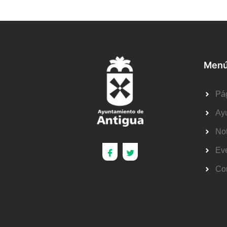
Menú
Pág
Ay
Not
Ev
Co