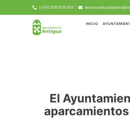
(+34) 928 878 004
atencionalciudadano@ay
INICIO
AYUNTAMIEN
El Ayuntamien
aparcamientos 