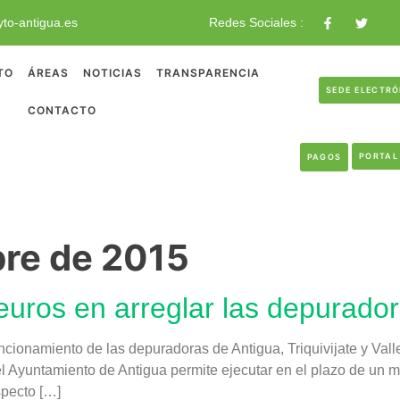
to-antigua.es
Redes Sociales :
TO
ÁREAS
NOTICIAS
TRANSPARENCIA
SEDE ELECTR
CONTACTO
PORTAL
PAGOS
bre de 2015
 euros en arreglar las depurado
funcionamiento de las depuradoras de Antigua, Triquivijate y Va
l Ayuntamiento de Antigua permite ejecutar en el plazo de un m
specto […]