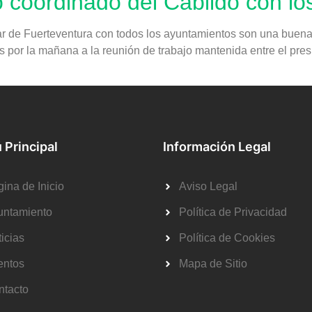
ajo coordinado del Cabildo con l
ar de Fuerteventura con todos los ayuntamientos son una buena 
s por la mañana a la reunión de trabajo mantenida entre el pres
 Principal
Información Legal
ina de Inicio
Aviso Legal
untamiento
Política de Privacidad
icias
Política de Cookies
entos
Mapa de Sitio
ntacto