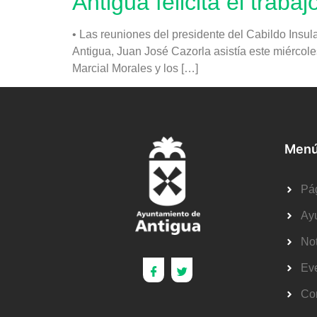
Antigua felicita el trab
• Las reuniones del presidente del Cabildo Insul
Antigua, Juan José Cazorla asistía este miércole
Marcial Morales y los […]
Menú
Pág
Ay
Not
Ev
Co