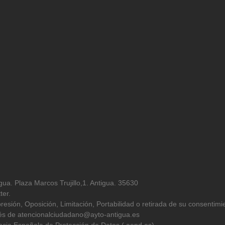
ua. Plaza Marcos Trujillo,1. Antigua. 35630
ter.
resión, Oposición, Limitación, Portabilidad o retirada de su consentimi
avés de atencionalciudadano@ayto-antigua.es
cia Española de Protección de Datos ( aepd.es)